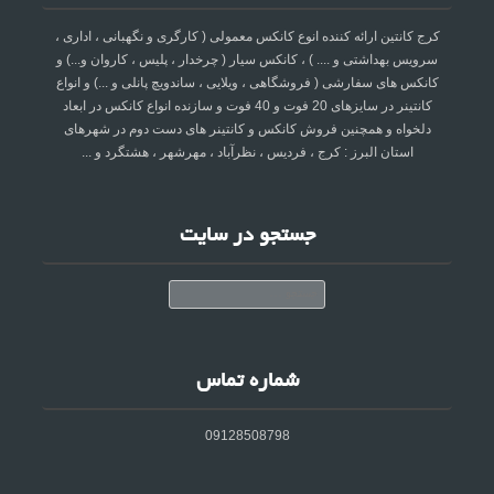
کرج کانتین ارائه کننده انوع کانکس معمولی ( کارگری و نگهبانی ، اداری ،
سرویس بهداشتی و .... ) ، کانکس سیار ( چرخدار ، پلیس ، کاروان و...) و
کانکس های سفارشی ( فروشگاهی ، ویلایی ، ساندویچ پانلی و ...) و انواع
کانتینر در سایزهای 20 فوت و 40 فوت و سازنده انواع کانکس در ابعاد
دلخواه و همچنین فروش کانکس و کانتینر های دست دوم در شهرهای
استان البرز : کرج ، فردیس ، نظرآباد ، مهرشهر ، هشتگرد و ...
جستجو در سایت
جستجو
شماره تماس
09128508798