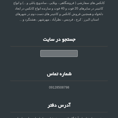
کانکس های سفارشی ( فروشگاهی ، ویلایی ، ساندویچ پانلی و ...) و انواع
کانتینر در سایزهای 20 فوت و 40 فوت و سازنده انواع کانکس در ابعاد
دلخواه و همچنین فروش کانکس و کانتینر های دست دوم در شهرهای
استان البرز : کرج ، فردیس ، نظرآباد ، مهرشهر ، هشتگرد و ...
جستجو در سایت
جستجو
شماره تماس
09128508798
آدرس دفتر