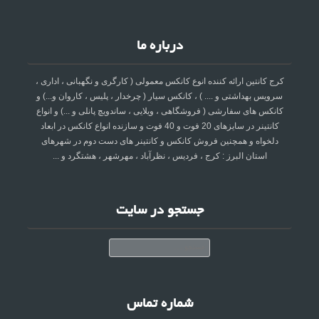
درباره ما
کرج کانتین ارائه کننده انوع کانکس معمولی ( کارگری و نگهبانی ، اداری ،
سرویس بهداشتی و .... ) ، کانکس سیار ( چرخدار ، پلیس ، کاروان و...) و
کانکس های سفارشی ( فروشگاهی ، ویلایی ، ساندویچ پانلی و ...) و انواع
کانتینر در سایزهای 20 فوت و 40 فوت و سازنده انواع کانکس در ابعاد
دلخواه و همچنین فروش کانکس و کانتینر های دست دوم در شهرهای
استان البرز : کرج ، فردیس ، نظرآباد ، مهرشهر ، هشتگرد و ...
جستجو در سایت
جستجو
شماره تماس