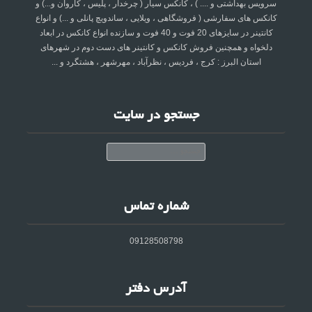
سرویس بهداشتی و .... ) ، کانکس سیار ( چرخدار ، پلیس ، کاروان و...) و
کانکس های سفارشی ( فروشگاهی ، ویلایی ، ساندویچ پانلی و ...) و انواع
کانتینر در سایزهای 20 فوت و 40 فوت و سازنده انواع کانکس در ابعاد
دلخواه و همچنین فروش کانکس و کانتینر های دست دوم در شهرهای
استان البرز : کرج ، فردیس ، نظرآباد ، مهرشهر ، هشتگرد و ...
جستجو در سایت
جستجو
شماره تماس
09128508798
آدرس دفتر